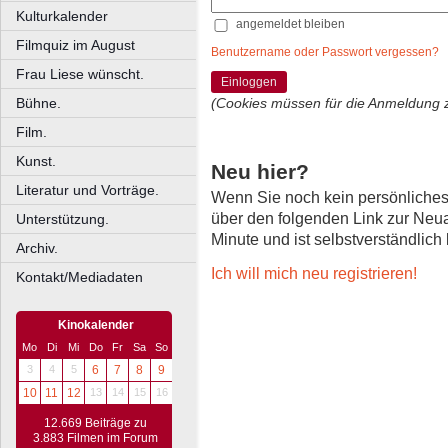
Kulturkalender
angemeldet bleiben
Filmquiz im August
Benutzername oder Passwort vergessen?
Frau Liese wünscht.
Einloggen
Bühne.
(Cookies müssen für die Anmeldung 
Film.
Kunst.
Neu hier?
Literatur und Vorträge.
Wenn Sie noch kein persönliche
über den folgenden Link zur Neu
Unterstützung.
Minute und ist selbstverständlich
Archiv.
Ich will mich neu registrieren!
Kontakt/Mediadaten
Kinokalender
Mo
Di
Mi
Do
Fr
Sa
So
3
4
5
6
7
8
9
10
11
12
13
14
15
16
12.669 Beiträge zu
3.883 Filmen im Forum