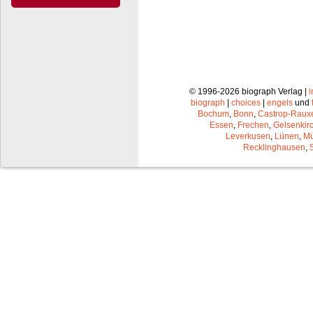
© 1996-2026 biograph Verlag |
biograph
|
choices
|
engels
und
Bochum
,
Bonn
,
Castrop-Raux
Essen
,
Frechen
,
Gelsenkir
Leverkusen
,
Lünen
,
Mü
Recklinghausen
,