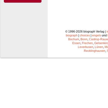
© 1996-2026 biograph Verlag |
biograph
|
choices
|
engels
und
Bochum
,
Bonn
,
Castrop-Raux
Essen
,
Frechen
,
Gelsenkir
Leverkusen
,
Lünen
,
Mü
Recklinghausen
,