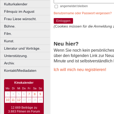
Kulturkalender
angemeldet bleiben
Filmquiz im August
Benutzername oder Passwort vergessen?
Frau Liese wünscht.
Einloggen
Bühne.
(Cookies müssen für die Anmeldung 
Film.
Kunst.
Neu hier?
Literatur und Vorträge.
Wenn Sie noch kein persönliche
über den folgenden Link zur Neu
Unterstützung.
Minute und ist selbstverständlich
Archiv.
Ich will mich neu registrieren!
Kontakt/Mediadaten
Kinokalender
Mo
Di
Mi
Do
Fr
Sa
So
3
4
5
6
7
8
9
10
11
12
13
14
15
16
12.669 Beiträge zu
3.883 Filmen im Forum