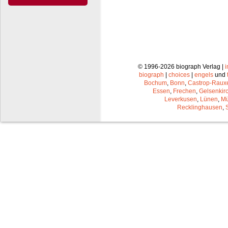
© 1996-2026 biograph Verlag |
biograph
|
choices
|
engels
und
Bochum
,
Bonn
,
Castrop-Raux
Essen
,
Frechen
,
Gelsenkir
Leverkusen
,
Lünen
,
Mü
Recklinghausen
,