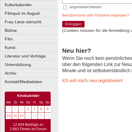
Kulturkalender
angemeldet bleiben
Filmquiz im August
Benutzername oder Passwort vergessen?
Frau Liese wünscht.
Einloggen
Bühne.
(Cookies müssen für die Anmeldung 
Film.
Kunst.
Neu hier?
Literatur und Vorträge.
Wenn Sie noch kein persönliche
über den folgenden Link zur Neu
Unterstützung.
Minute und ist selbstverständlich
Archiv.
Ich will mich neu registrieren!
Kontakt/Mediadaten
Kinokalender
Mo
Di
Mi
Do
Fr
Sa
So
3
4
5
6
7
8
9
10
11
12
13
14
15
16
12.669 Beiträge zu
3.883 Filmen im Forum