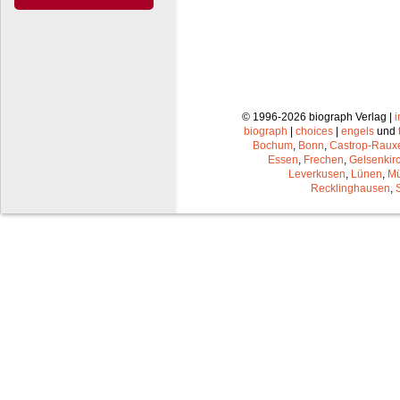
© 1996-2026 biograph Verlag |
biograph
|
choices
|
engels
und
Bochum
,
Bonn
,
Castrop-Raux
Essen
,
Frechen
,
Gelsenkir
Leverkusen
,
Lünen
,
Mü
Recklinghausen
,