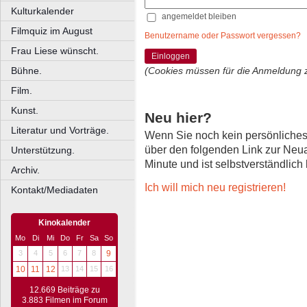
Kulturkalender
angemeldet bleiben
Filmquiz im August
Benutzername oder Passwort vergessen?
Frau Liese wünscht.
Einloggen
Bühne.
(Cookies müssen für die Anmeldung 
Film.
Kunst.
Neu hier?
Literatur und Vorträge.
Wenn Sie noch kein persönliche
über den folgenden Link zur Neu
Unterstützung.
Minute und ist selbstverständlich
Archiv.
Ich will mich neu registrieren!
Kontakt/Mediadaten
Kinokalender
Mo
Di
Mi
Do
Fr
Sa
So
3
4
5
6
7
8
9
10
11
12
13
14
15
16
12.669 Beiträge zu
3.883 Filmen im Forum