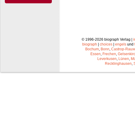
© 1996-2026 biograph Verlag |
biograph
|
choices
|
engels
und
Bochum
,
Bonn
,
Castrop-Raux
Essen
,
Frechen
,
Gelsenkir
Leverkusen
,
Lünen
,
Mü
Recklinghausen
,