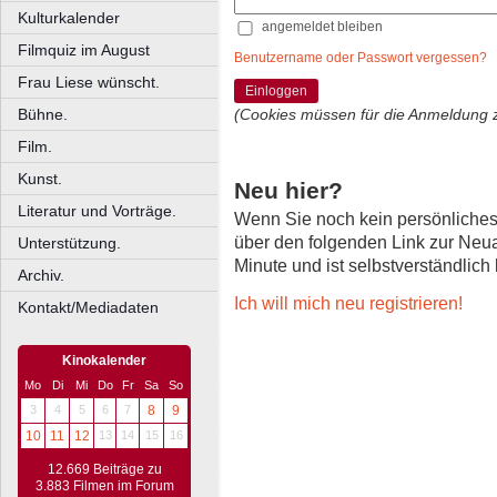
Kulturkalender
angemeldet bleiben
Filmquiz im August
Benutzername oder Passwort vergessen?
Frau Liese wünscht.
Einloggen
Bühne.
(Cookies müssen für die Anmeldung 
Film.
Kunst.
Neu hier?
Literatur und Vorträge.
Wenn Sie noch kein persönliche
über den folgenden Link zur Neu
Unterstützung.
Minute und ist selbstverständlich
Archiv.
Ich will mich neu registrieren!
Kontakt/Mediadaten
Kinokalender
Mo
Di
Mi
Do
Fr
Sa
So
3
4
5
6
7
8
9
10
11
12
13
14
15
16
12.669 Beiträge zu
3.883 Filmen im Forum