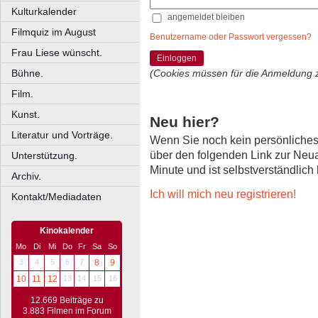
Kulturkalender
angemeldet bleiben
Filmquiz im August
Benutzername oder Passwort vergessen?
Frau Liese wünscht.
Einloggen
Bühne.
(Cookies müssen für die Anmeldung 
Film.
Kunst.
Neu hier?
Literatur und Vorträge.
Wenn Sie noch kein persönliche
über den folgenden Link zur Neu
Unterstützung.
Minute und ist selbstverständlich
Archiv.
Ich will mich neu registrieren!
Kontakt/Mediadaten
Kinokalender
Mo
Di
Mi
Do
Fr
Sa
So
3
4
5
6
7
8
9
10
11
12
13
14
15
16
12.669 Beiträge zu
3.883 Filmen im Forum