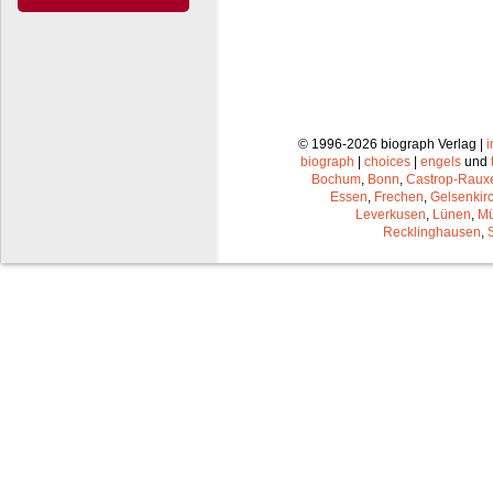
© 1996-2026 biograph Verlag |
biograph
|
choices
|
engels
und
Bochum
,
Bonn
,
Castrop-Raux
Essen
,
Frechen
,
Gelsenkir
Leverkusen
,
Lünen
,
Mü
Recklinghausen
,