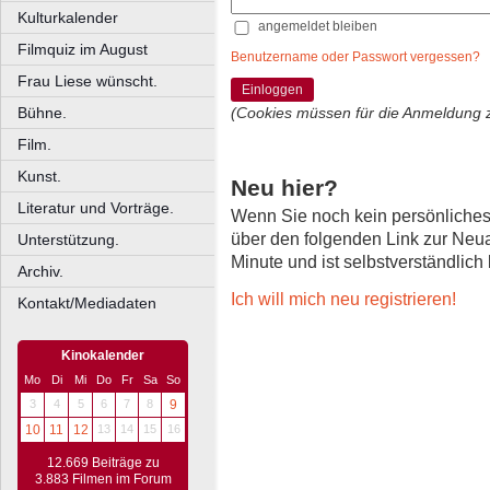
Kulturkalender
angemeldet bleiben
Filmquiz im August
Benutzername oder Passwort vergessen?
Frau Liese wünscht.
Einloggen
Bühne.
(Cookies müssen für die Anmeldung 
Film.
Kunst.
Neu hier?
Literatur und Vorträge.
Wenn Sie noch kein persönliche
über den folgenden Link zur Neu
Unterstützung.
Minute und ist selbstverständlich
Archiv.
Ich will mich neu registrieren!
Kontakt/Mediadaten
Kinokalender
Mo
Di
Mi
Do
Fr
Sa
So
3
4
5
6
7
8
9
10
11
12
13
14
15
16
12.669 Beiträge zu
3.883 Filmen im Forum