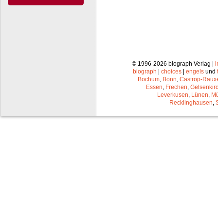
© 1996-2026 biograph Verlag |
biograph
|
choices
|
engels
und
Bochum
,
Bonn
,
Castrop-Raux
Essen
,
Frechen
,
Gelsenkir
Leverkusen
,
Lünen
,
Mü
Recklinghausen
,