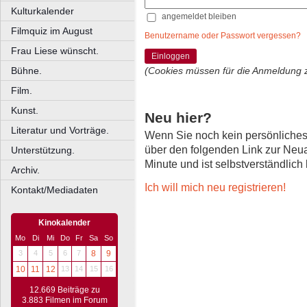
Kulturkalender
angemeldet bleiben
Filmquiz im August
Benutzername oder Passwort vergessen?
Frau Liese wünscht.
Einloggen
Bühne.
(Cookies müssen für die Anmeldung 
Film.
Kunst.
Neu hier?
Literatur und Vorträge.
Wenn Sie noch kein persönliche
über den folgenden Link zur Neu
Unterstützung.
Minute und ist selbstverständlich
Archiv.
Ich will mich neu registrieren!
Kontakt/Mediadaten
Kinokalender
Mo
Di
Mi
Do
Fr
Sa
So
3
4
5
6
7
8
9
10
11
12
13
14
15
16
12.669 Beiträge zu
3.883 Filmen im Forum