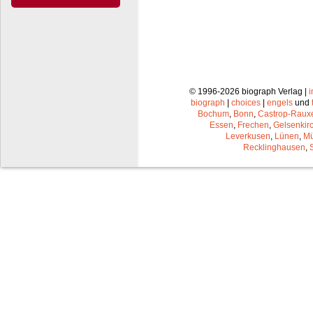
© 1996-2026 biograph Verlag |
biograph
|
choices
|
engels
und
Bochum
,
Bonn
,
Castrop-Raux
Essen
,
Frechen
,
Gelsenkir
Leverkusen
,
Lünen
,
Mü
Recklinghausen
,