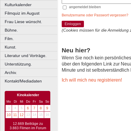
Kulturkalender
angemeldet bleiben
Filmquiz im August
Benutzername oder Passwort vergessen?
Frau Liese wünscht.
Einloggen
Bühne.
(Cookies müssen für die Anmeldung 
Film.
Kunst.
Neu hier?
Literatur und Vorträge.
Wenn Sie noch kein persönliche
über den folgenden Link zur Neu
Unterstützung.
Minute und ist selbstverständlich
Archiv.
Ich will mich neu registrieren!
Kontakt/Mediadaten
Kinokalender
Mo
Di
Mi
Do
Fr
Sa
So
3
4
5
6
7
8
9
10
11
12
13
14
15
16
12.669 Beiträge zu
3.883 Filmen im Forum