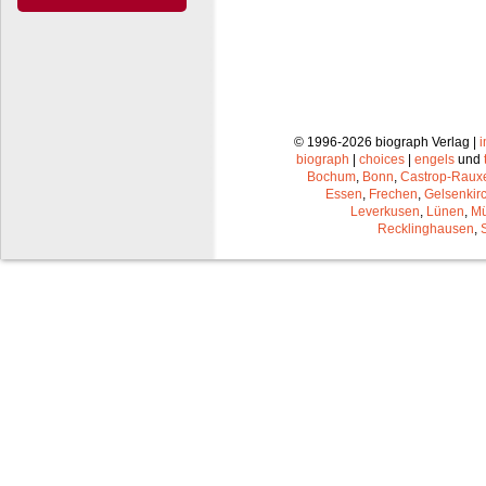
© 1996-2026 biograph Verlag |
biograph
|
choices
|
engels
und
Bochum
,
Bonn
,
Castrop-Raux
Essen
,
Frechen
,
Gelsenkir
Leverkusen
,
Lünen
,
Mü
Recklinghausen
,