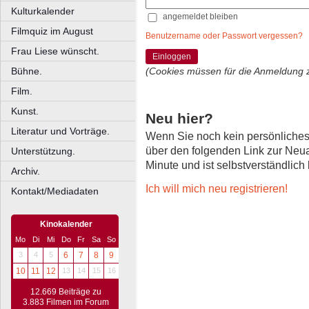
Kulturkalender
angemeldet bleiben
Filmquiz im August
Benutzername oder Passwort vergessen?
Frau Liese wünscht.
Einloggen
Bühne.
(Cookies müssen für die Anmeldung 
Film.
Kunst.
Neu hier?
Literatur und Vorträge.
Wenn Sie noch kein persönliche
über den folgenden Link zur Neu
Unterstützung.
Minute und ist selbstverständlich
Archiv.
Ich will mich neu registrieren!
Kontakt/Mediadaten
Kinokalender
Mo
Di
Mi
Do
Fr
Sa
So
3
4
5
6
7
8
9
10
11
12
13
14
15
16
12.669 Beiträge zu
3.883 Filmen im Forum