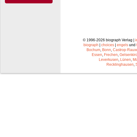
© 1996-2026 biograph Verlag |
biograph
|
choices
|
engels
und
Bochum
,
Bonn
,
Castrop-Raux
Essen
,
Frechen
,
Gelsenkir
Leverkusen
,
Lünen
,
Mü
Recklinghausen
,