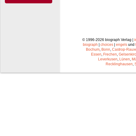
© 1996-2026 biograph Verlag |
biograph
|
choices
|
engels
und
Bochum
,
Bonn
,
Castrop-Raux
Essen
,
Frechen
,
Gelsenkir
Leverkusen
,
Lünen
,
Mü
Recklinghausen
,