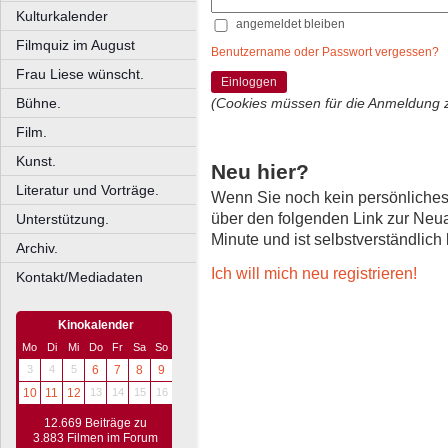
Kulturkalender
angemeldet bleiben
Filmquiz im August
Benutzername oder Passwort vergessen?
Frau Liese wünscht.
Einloggen
Bühne.
(Cookies müssen für die Anmeldung 
Film.
Kunst.
Neu hier?
Literatur und Vorträge.
Wenn Sie noch kein persönliche
über den folgenden Link zur Neu
Unterstützung.
Minute und ist selbstverständlich
Archiv.
Ich will mich neu registrieren!
Kontakt/Mediadaten
Kinokalender
Mo
Di
Mi
Do
Fr
Sa
So
3
4
5
6
7
8
9
10
11
12
13
14
15
16
12.669 Beiträge zu
3.883 Filmen im Forum