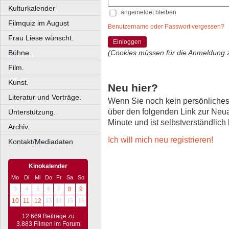
Kulturkalender
angemeldet bleiben
Filmquiz im August
Benutzername oder Passwort vergessen?
Frau Liese wünscht.
Einloggen
Bühne.
(Cookies müssen für die Anmeldung 
Film.
Kunst.
Neu hier?
Literatur und Vorträge.
Wenn Sie noch kein persönliche
über den folgenden Link zur Neu
Unterstützung.
Minute und ist selbstverständlich
Archiv.
Ich will mich neu registrieren!
Kontakt/Mediadaten
Kinokalender
Mo
Di
Mi
Do
Fr
Sa
So
3
4
5
6
7
8
9
10
11
12
13
14
15
16
12.669 Beiträge zu
3.883 Filmen im Forum