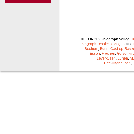
© 1996-2026 biograph Verlag |
biograph
|
choices
|
engels
und
Bochum
,
Bonn
,
Castrop-Raux
Essen
,
Frechen
,
Gelsenkir
Leverkusen
,
Lünen
,
Mü
Recklinghausen
,