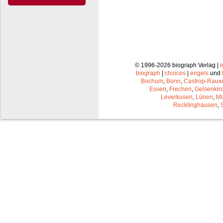
© 1996-2026 biograph Verlag |
biograph
|
choices
|
engels
und
Bochum
,
Bonn
,
Castrop-Raux
Essen
,
Frechen
,
Gelsenkir
Leverkusen
,
Lünen
,
Mü
Recklinghausen
,