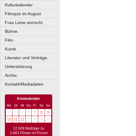
Kulturkalender
Filmquiz im August
Frau Liese wünscht.
Bühne.
Film.
Kunst.
Literatur und Vorträge.
Unterstützung.
Archiv.
Kontakt/Mediadaten
Kinokalender
Mo
Di
Mi
Do
Fr
Sa
So
3
4
5
6
7
8
9
10
11
12
13
14
15
16
12.669 Beiträge zu
3.883 Filmen im Forum