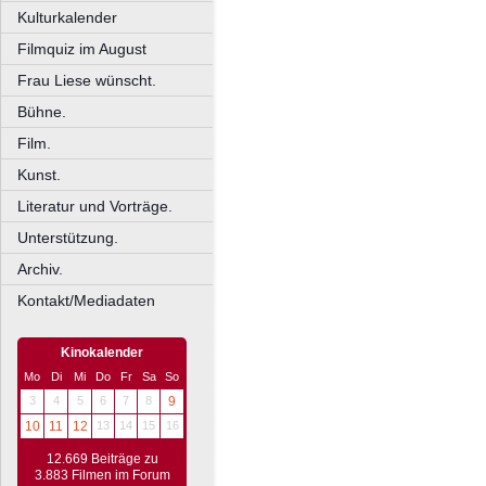
Kulturkalender
Filmquiz im August
Frau Liese wünscht.
Bühne.
Film.
Kunst.
Literatur und Vorträge.
Unterstützung.
Archiv.
Kontakt/Mediadaten
Kinokalender
Mo
Di
Mi
Do
Fr
Sa
So
3
4
5
6
7
8
9
10
11
12
13
14
15
16
12.669 Beiträge zu
3.883 Filmen im Forum