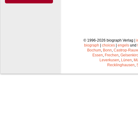
© 1996-2026 biograph Verlag |
biograph
|
choices
|
engels
und
Bochum
,
Bonn
,
Castrop-Raux
Essen
,
Frechen
,
Gelsenkir
Leverkusen
,
Lünen
,
Mü
Recklinghausen
,