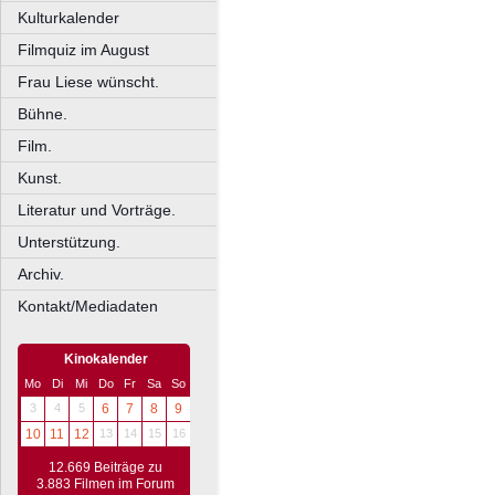
Kulturkalender
Filmquiz im August
Frau Liese wünscht.
Bühne.
Film.
Kunst.
Literatur und Vorträge.
Unterstützung.
Archiv.
Kontakt/Mediadaten
Kinokalender
Mo
Di
Mi
Do
Fr
Sa
So
3
4
5
6
7
8
9
10
11
12
13
14
15
16
12.669 Beiträge zu
3.883 Filmen im Forum