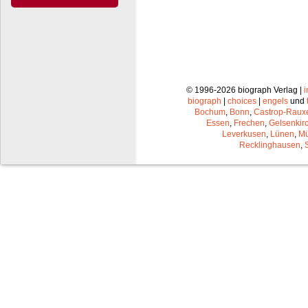
© 1996-2026 biograph Verlag |
biograph
|
choices
|
engels
und
Bochum
,
Bonn
,
Castrop-Raux
Essen
,
Frechen
,
Gelsenkir
Leverkusen
,
Lünen
,
Mü
Recklinghausen
,