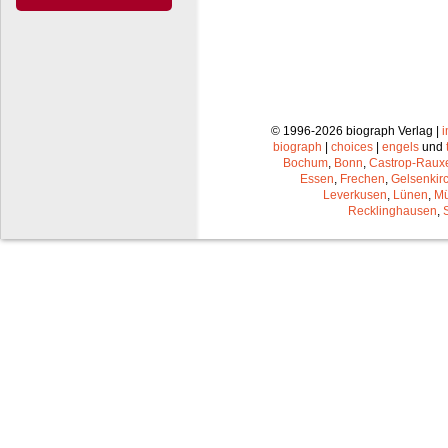
© 1996-2026 biograph Verlag |
biograph
|
choices
|
engels
und
Bochum
,
Bonn
,
Castrop-Raux
Essen
,
Frechen
,
Gelsenkir
Leverkusen
,
Lünen
,
Mü
Recklinghausen
,