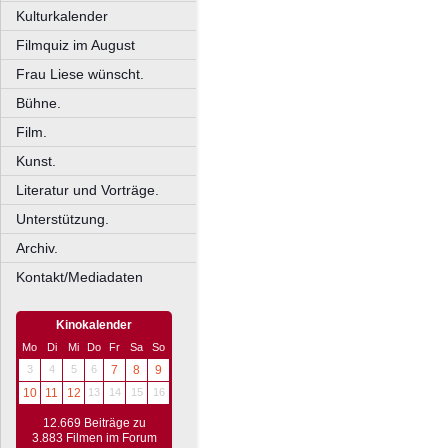
Kulturkalender
Filmquiz im August
Frau Liese wünscht.
Bühne.
Film.
Kunst.
Literatur und Vorträge.
Unterstützung.
Archiv.
Kontakt/Mediadaten
Kinokalender
Mo
Di
Mi
Do
Fr
Sa
So
3
4
5
6
7
8
9
10
11
12
13
14
15
16
12.669 Beiträge zu
3.883 Filmen im Forum