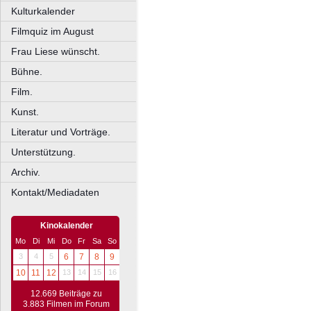
Kulturkalender
Filmquiz im August
Frau Liese wünscht.
Bühne.
Film.
Kunst.
Literatur und Vorträge.
Unterstützung.
Archiv.
Kontakt/Mediadaten
Kinokalender
Mo
Di
Mi
Do
Fr
Sa
So
3
4
5
6
7
8
9
10
11
12
13
14
15
16
12.669 Beiträge zu
3.883 Filmen im Forum