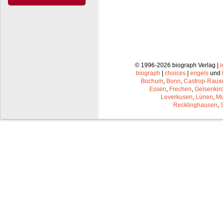
© 1996-2026 biograph Verlag |
biograph
|
choices
|
engels
und
Bochum
,
Bonn
,
Castrop-Raux
Essen
,
Frechen
,
Gelsenkir
Leverkusen
,
Lünen
,
Mü
Recklinghausen
,