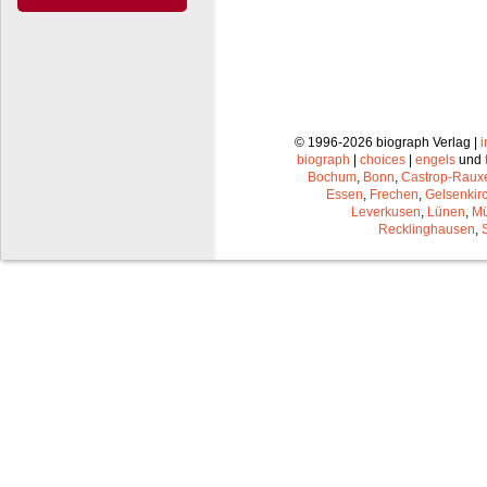
© 1996-2026 biograph Verlag |
biograph
|
choices
|
engels
und
Bochum
,
Bonn
,
Castrop-Raux
Essen
,
Frechen
,
Gelsenkir
Leverkusen
,
Lünen
,
Mü
Recklinghausen
,