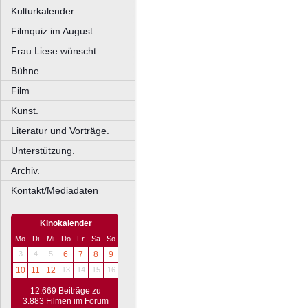
Kulturkalender
Filmquiz im August
Frau Liese wünscht.
Bühne.
Film.
Kunst.
Literatur und Vorträge.
Unterstützung.
Archiv.
Kontakt/Mediadaten
Kinokalender
Mo
Di
Mi
Do
Fr
Sa
So
3
4
5
6
7
8
9
10
11
12
13
14
15
16
12.669 Beiträge zu
3.883 Filmen im Forum