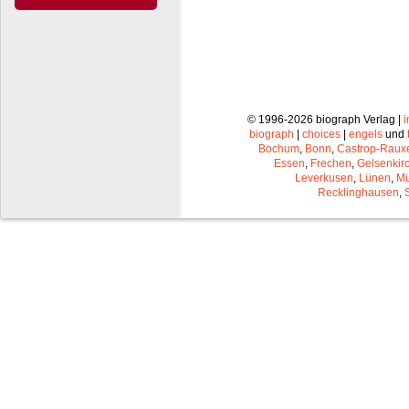
© 1996-2026 biograph Verlag |
biograph
|
choices
|
engels
und
Bochum
,
Bonn
,
Castrop-Raux
Essen
,
Frechen
,
Gelsenkir
Leverkusen
,
Lünen
,
Mü
Recklinghausen
,