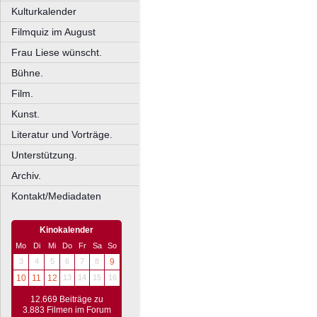
Kulturkalender
Filmquiz im August
Frau Liese wünscht.
Bühne.
Film.
Kunst.
Literatur und Vorträge.
Unterstützung.
Archiv.
Kontakt/Mediadaten
Kinokalender
Mo
Di
Mi
Do
Fr
Sa
So
3
4
5
6
7
8
9
10
11
12
13
14
15
16
12.669 Beiträge zu
3.883 Filmen im Forum