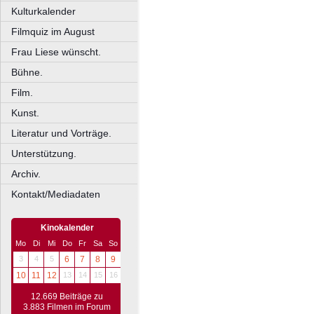
Kulturkalender
Filmquiz im August
Frau Liese wünscht.
Bühne.
Film.
Kunst.
Literatur und Vorträge.
Unterstützung.
Archiv.
Kontakt/Mediadaten
Kinokalender
Mo
Di
Mi
Do
Fr
Sa
So
3
4
5
6
7
8
9
10
11
12
13
14
15
16
12.669 Beiträge zu
3.883 Filmen im Forum