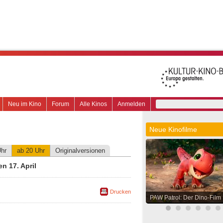
Neu im Kino
Forum
Alle Kinos
Anmelden
Neue Kinofilme
Uhr
ab 20 Uhr
Originalversionen
n 17. April
Drucken
PAW Patrol: Der Dino-Film