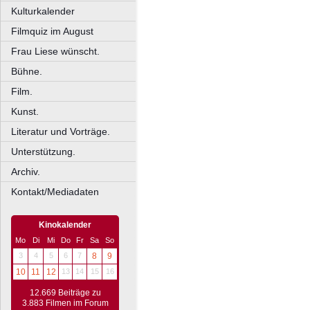
Kulturkalender
Filmquiz im August
Frau Liese wünscht.
Bühne.
Film.
Kunst.
Literatur und Vorträge.
Unterstützung.
Archiv.
Kontakt/Mediadaten
Kinokalender
Mo
Di
Mi
Do
Fr
Sa
So
3
4
5
6
7
8
9
10
11
12
13
14
15
16
12.669 Beiträge zu
3.883 Filmen im Forum