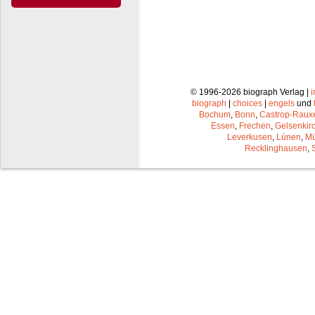
© 1996-2026 biograph Verlag |
biograph
|
choices
|
engels
und
Bochum
,
Bonn
,
Castrop-Raux
Essen
,
Frechen
,
Gelsenkir
Leverkusen
,
Lünen
,
Mü
Recklinghausen
,