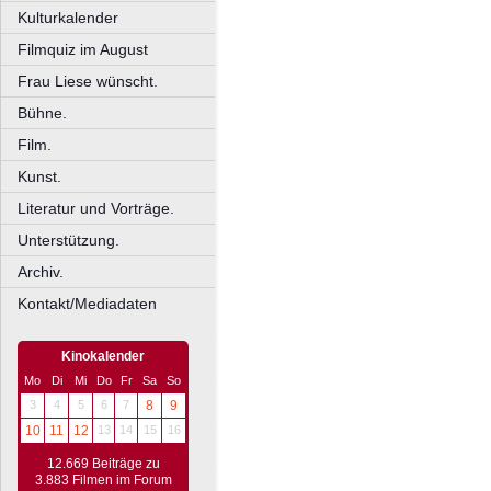
Kulturkalender
Filmquiz im August
Frau Liese wünscht.
Bühne.
Film.
Kunst.
Literatur und Vorträge.
Unterstützung.
Archiv.
Kontakt/Mediadaten
Kinokalender
Mo
Di
Mi
Do
Fr
Sa
So
3
4
5
6
7
8
9
10
11
12
13
14
15
16
12.669 Beiträge zu
3.883 Filmen im Forum