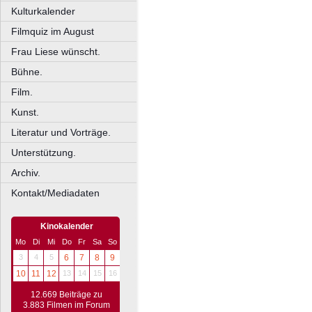
Kulturkalender
Filmquiz im August
Frau Liese wünscht.
Bühne.
Film.
Kunst.
Literatur und Vorträge.
Unterstützung.
Archiv.
Kontakt/Mediadaten
Kinokalender
Mo
Di
Mi
Do
Fr
Sa
So
3
4
5
6
7
8
9
10
11
12
13
14
15
16
12.669 Beiträge zu
3.883 Filmen im Forum