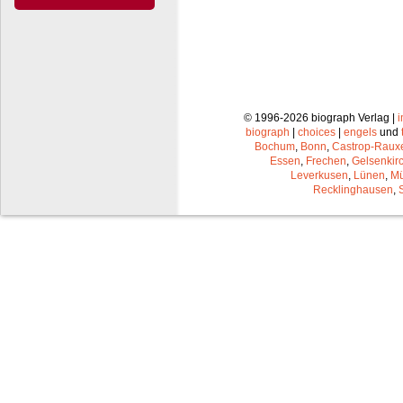
© 1996-2026 biograph Verlag |
biograph
|
choices
|
engels
und
Bochum
,
Bonn
,
Castrop-Raux
Essen
,
Frechen
,
Gelsenkir
Leverkusen
,
Lünen
,
Mü
Recklinghausen
,