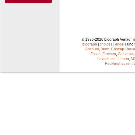
© 1996-2026 biograph Verlag |
biograph
|
choices
|
engels
und
Bochum
,
Bonn
,
Castrop-Raux
Essen
,
Frechen
,
Gelsenkir
Leverkusen
,
Lünen
,
Mü
Recklinghausen
,