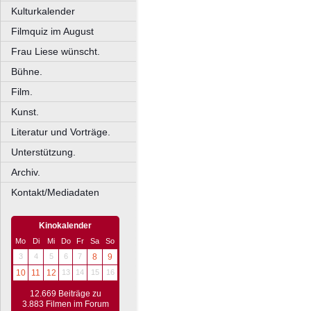
Kulturkalender
Filmquiz im August
Frau Liese wünscht.
Bühne.
Film.
Kunst.
Literatur und Vorträge.
Unterstützung.
Archiv.
Kontakt/Mediadaten
Kinokalender
Mo
Di
Mi
Do
Fr
Sa
So
3
4
5
6
7
8
9
10
11
12
13
14
15
16
12.669 Beiträge zu
3.883 Filmen im Forum