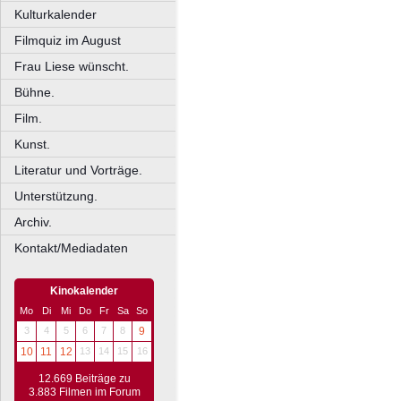
Kulturkalender
Filmquiz im August
Frau Liese wünscht.
Bühne.
Film.
Kunst.
Literatur und Vorträge.
Unterstützung.
Archiv.
Kontakt/Mediadaten
Kinokalender
Mo
Di
Mi
Do
Fr
Sa
So
3
4
5
6
7
8
9
10
11
12
13
14
15
16
12.669 Beiträge zu
3.883 Filmen im Forum