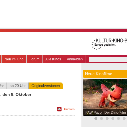
Neu im Kino
Forum
Alle Kinos
Anmelden
Neue Kinofilme
Uhr
ab 20 Uhr
Originalversionen
 den 8. Oktober
Drucken
PAW Patrol: Der Dino-Film