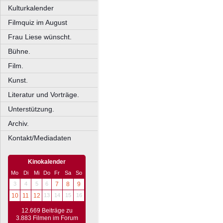
Kulturkalender
Filmquiz im August
Frau Liese wünscht.
Bühne.
Film.
Kunst.
Literatur und Vorträge.
Unterstützung.
Archiv.
Kontakt/Mediadaten
Kinokalender
Mo
Di
Mi
Do
Fr
Sa
So
3
4
5
6
7
8
9
10
11
12
13
14
15
16
12.669 Beiträge zu
3.883 Filmen im Forum