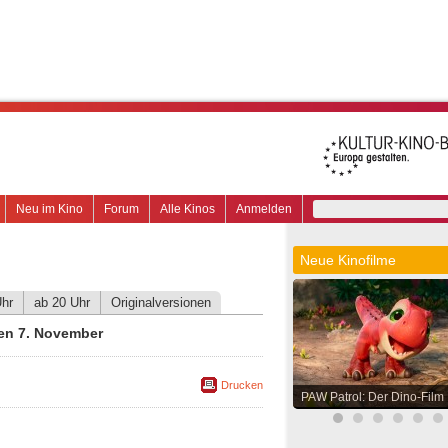
Neu im Kino
Forum
Alle Kinos
Anmelden
Neue Kinofilme
Uhr
ab 20 Uhr
Originalversionen
en 7. November
Drucken
PAW Patrol: Der Dino-Film