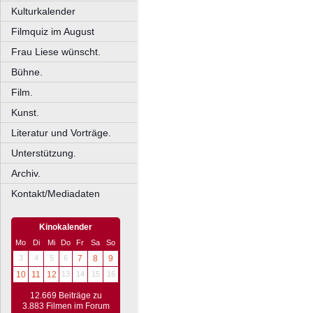
Kulturkalender
Filmquiz im August
Frau Liese wünscht.
Bühne.
Film.
Kunst.
Literatur und Vorträge.
Unterstützung.
Archiv.
Kontakt/Mediadaten
Kinokalender
Mo
Di
Mi
Do
Fr
Sa
So
3
4
5
6
7
8
9
10
11
12
13
14
15
16
12.669 Beiträge zu
3.883 Filmen im Forum