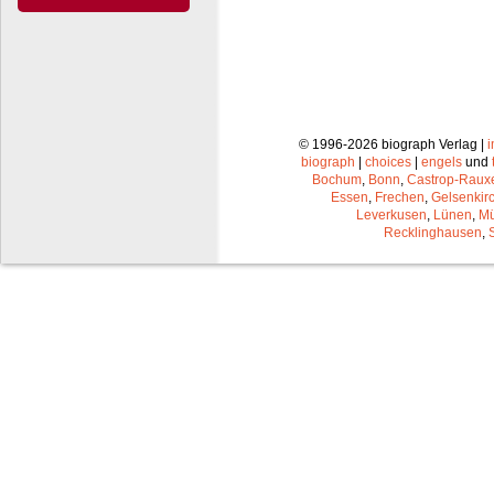
© 1996-2026 biograph Verlag |
biograph
|
choices
|
engels
und
Bochum
,
Bonn
,
Castrop-Raux
Essen
,
Frechen
,
Gelsenkir
Leverkusen
,
Lünen
,
Mü
Recklinghausen
,