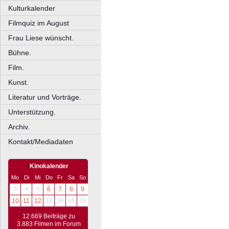
Kulturkalender
Filmquiz im August
Frau Liese wünscht.
Bühne.
Film.
Kunst.
Literatur und Vorträge.
Unterstützung.
Archiv.
Kontakt/Mediadaten
Kinokalender
Mo
Di
Mi
Do
Fr
Sa
So
3
4
5
6
7
8
9
10
11
12
13
14
15
16
12.669 Beiträge zu
3.883 Filmen im Forum