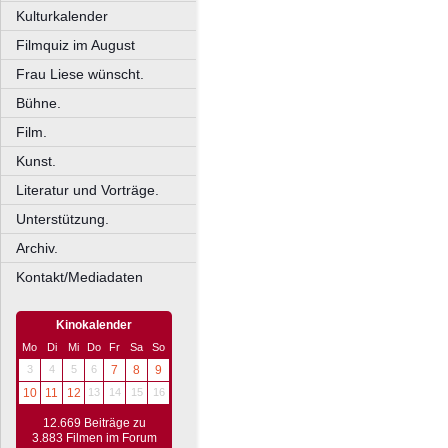
Kulturkalender
Filmquiz im August
Frau Liese wünscht.
Bühne.
Film.
Kunst.
Literatur und Vorträge.
Unterstützung.
Archiv.
Kontakt/Mediadaten
Kinokalender
Mo
Di
Mi
Do
Fr
Sa
So
3
4
5
6
7
8
9
10
11
12
13
14
15
16
12.669 Beiträge zu
3.883 Filmen im Forum