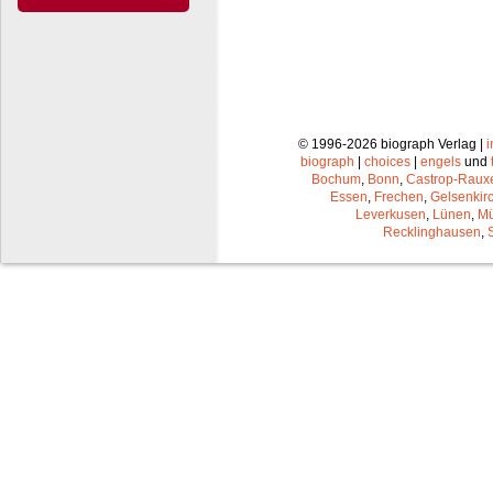
© 1996-2026 biograph Verlag |
biograph
|
choices
|
engels
und
Bochum
,
Bonn
,
Castrop-Raux
Essen
,
Frechen
,
Gelsenkir
Leverkusen
,
Lünen
,
Mü
Recklinghausen
,