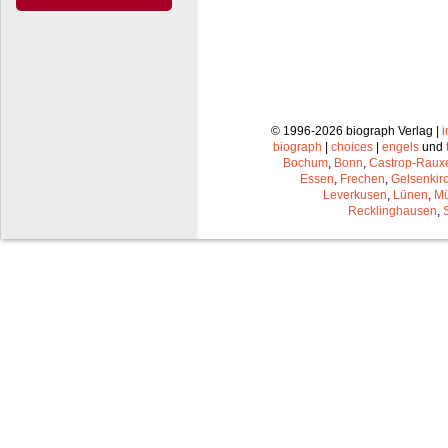
© 1996-2026 biograph Verlag |
biograph
|
choices
|
engels
und
Bochum
,
Bonn
,
Castrop-Raux
Essen
,
Frechen
,
Gelsenkir
Leverkusen
,
Lünen
,
Mü
Recklinghausen
,