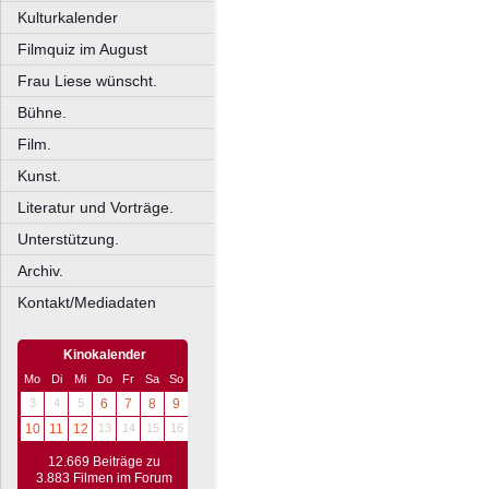
Kulturkalender
Filmquiz im August
Frau Liese wünscht.
Bühne.
Film.
Kunst.
Literatur und Vorträge.
Unterstützung.
Archiv.
Kontakt/Mediadaten
Kinokalender
Mo
Di
Mi
Do
Fr
Sa
So
3
4
5
6
7
8
9
10
11
12
13
14
15
16
12.669 Beiträge zu
3.883 Filmen im Forum