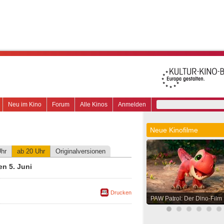
Neu im Kino
Forum
Alle Kinos
Anmelden
Neue Kinofilme
Uhr
ab 20 Uhr
Originalversionen
n 5. Juni
Drucken
PAW Patrol: Der Dino-Film