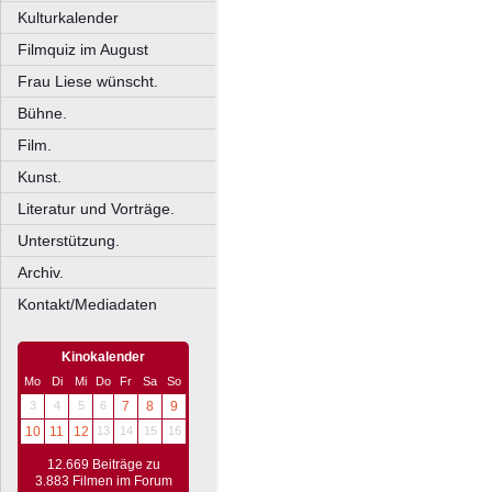
Kulturkalender
Filmquiz im August
Frau Liese wünscht.
Bühne.
Film.
Kunst.
Literatur und Vorträge.
Unterstützung.
Archiv.
Kontakt/Mediadaten
Kinokalender
Mo
Di
Mi
Do
Fr
Sa
So
3
4
5
6
7
8
9
10
11
12
13
14
15
16
12.669 Beiträge zu
3.883 Filmen im Forum