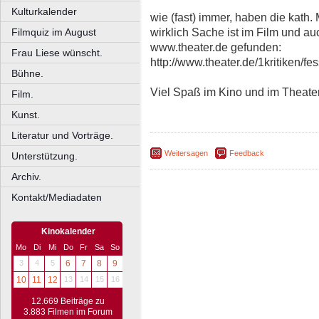
Kulturkalender
wie (fast) immer, haben die kath.
wirklich Sache ist im Film und au
Filmquiz im August
www.theater.de gefunden:
Frau Liese wünscht.
http://www.theater.de/1kritiken/fe
Bühne.
Viel Spaß im Kino und im Theate
Film.
Kunst.
Literatur und Vorträge.
Weitersagen
Feedback
Unterstützung.
Archiv.
Kontakt/Mediadaten
Kinokalender
Mo
Di
Mi
Do
Fr
Sa
So
3
4
5
6
7
8
9
10
11
12
13
14
15
16
12.669 Beiträge zu
3.883 Filmen im Forum