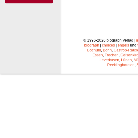
© 1996-2026 biograph Verlag |
biograph
|
choices
|
engels
und
Bochum
,
Bonn
,
Castrop-Raux
Essen
,
Frechen
,
Gelsenkir
Leverkusen
,
Lünen
,
Mü
Recklinghausen
,