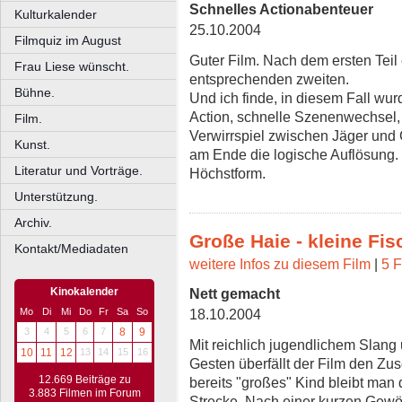
Schnelles Actionabenteuer
Kulturkalender
25.10.2004
Filmquiz im August
Guter Film. Nach dem ersten Teil
Frau Liese wünscht.
entsprechenden zweiten.
Bühne.
Und ich finde, in diesem Fall wurd
Action, schnelle Szenenwechsel,
Film.
Verwirrspiel zwischen Jäger und
Kunst.
am Ende die logische Auflösung.
Literatur und Vorträge.
Höchstform.
Unterstützung.
Archiv.
Große Haie - kleine Fis
Kontakt/Mediadaten
weitere Infos zu diesem Film
|
5 F
Kinokalender
Nett gemacht
18.10.2004
Mo
Di
Mi
Do
Fr
Sa
So
3
4
5
6
7
8
9
Mit reichlich jugendlichem Slang
10
11
12
13
14
15
16
Gesten überfällt der Film den Zus
12.669 Beiträge zu
bereits "großes" Kind bleibt man
3.883 Filmen im Forum
Strecke. Nach einer kurzen Gew