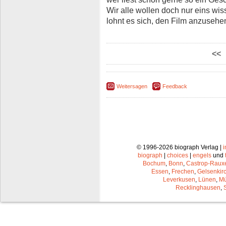
Wir alle wollen doch nur eins wis
lohnt es sich, den Film anzusehen
<<
Weitersagen
Feedback
© 1996-2026 biograph Verlag |
biograph
|
choices
|
engels
und
Bochum
,
Bonn
,
Castrop-Raux
Essen
,
Frechen
,
Gelsenkir
Leverkusen
,
Lünen
,
Mü
Recklinghausen
,