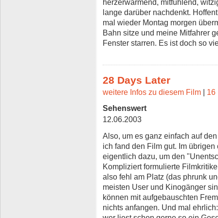
herzerwärmend, mitfühlend, witz
lange darüber nachdenkt. Hoffentli
mal wieder Montag morgen übermüd
Bahn sitze und meine Mitfahrer g
Fenster starren. Es ist doch so v
28 Days Later
weitere Infos zu diesem Film
|
16 
Sehenswert
12.06.2003
Also, um es ganz einfach auf den
ich fand den Film gut. Im übrige
eigentlich dazu, um den "Unents
Kompliziert formulierte Filmkritik
also fehl am Platz (das phrunk un
meisten User und Kinogänger si
können mit aufgebauschten Frem
nichts anfangen. Und mal ehrlich:
wer liest schon gerne so ein Ge