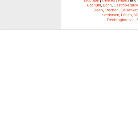
biograph
|
choices
|
engels
und
Bochum
,
Bonn
,
Castrop-Raux
Essen
,
Frechen
,
Gelsenkir
Leverkusen
,
Lünen
,
Mü
Recklinghausen
,