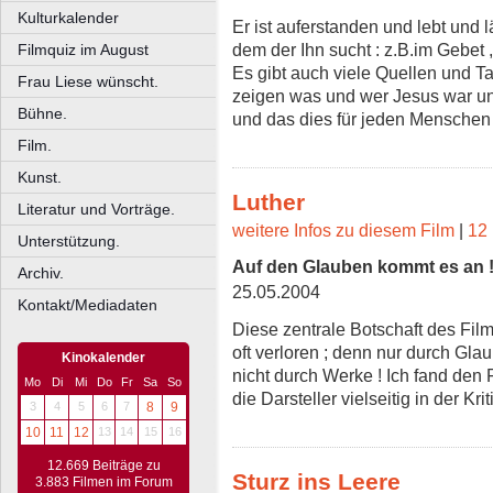
Kulturkalender
Er ist auferstanden und lebt und 
dem der Ihn sucht : z.B.im Gebet ,
Filmquiz im August
Es gibt auch viele Quellen und Ta
Frau Liese wünscht.
zeigen was und wer Jesus war und
Bühne.
und das dies für jeden Menschen 
Film.
Kunst.
Luther
Literatur und Vorträge.
weitere Infos zu diesem Film
|
12 
Unterstützung.
Auf den Glauben kommt es an 
Archiv.
25.05.2004
Kontakt/Mediadaten
Diese zentrale Botschaft des Film
oft verloren ; denn nur durch Gla
Kinokalender
nicht durch Werke ! Ich fand de
Mo
Di
Mi
Do
Fr
Sa
So
die Darsteller vielseitig in der Krit
3
4
5
6
7
8
9
10
11
12
13
14
15
16
12.669 Beiträge zu
Sturz ins Leere
3.883 Filmen im Forum