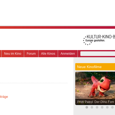
Neu im Kino
Forum
Alle Kinos
Anmelden
Neue Kinofilme
iträge
PAW Patrol: Der Dino-Film