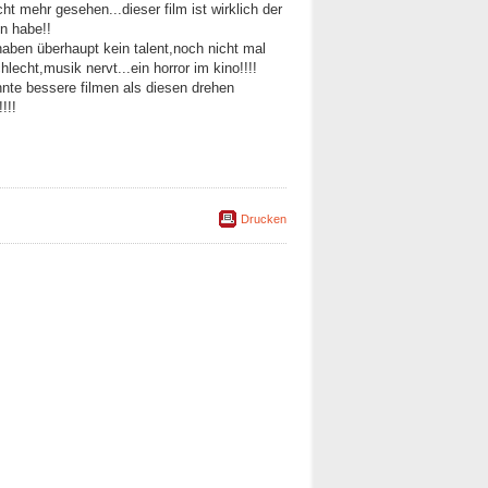
t mehr gesehen...dieser film ist wirklich der
n habe!!
haben überhaupt kein talent,noch nicht mal
lecht,musik nervt...ein horror im kino!!!!
nnte bessere filmen als diesen drehen
!!
Drucken