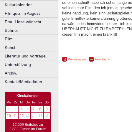
so einen scheiß habe ich schon lange nich
Kulturkalender
schlechteste Film den ich jemals gesehe
Filmquiz im August
keine handlung, kein sinn ,schauspieler 
gute filmeffekte,kameraführung grottensch
Frau Liese wünscht.
da wäre jedes heimvideo besser...ich kö
ÜBERHAUPT NICHT ZU EMPFFEHLEN!!
Bühne.
dieser film macht einen krank!!!!
Film.
Kunst.
Literatur und Vorträge.
Weitersagen
Feedback
Unterstützung.
Archiv.
Kontakt/Mediadaten
Kinokalender
Mo
Di
Mi
Do
Fr
Sa
So
3
4
5
6
7
8
9
10
11
12
13
14
15
16
12.669 Beiträge zu
3.883 Filmen im Forum