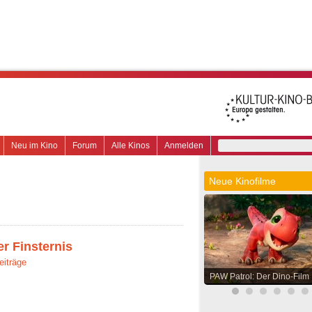
Neu im Kino
Forum
Alle Kinos
Anmelden
Neue Kinofilme
er Finsternis
eiträge
PAW Patrol: Der Dino-Film