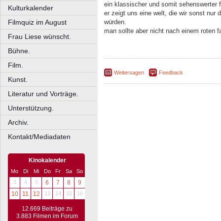
ein klassischer und somit sehenswerter f
Kulturkalender
er zeigt uns eine welt, die wir sonst nur
Filmquiz im August
würden.
man sollte aber nicht nach einem roten f
Frau Liese wünscht.
Bühne.
Film.
Weitersagen
Feedback
Kunst.
Literatur und Vorträge.
Unterstützung.
Archiv.
Kontakt/Mediadaten
Kinokalender
Mo
Di
Mi
Do
Fr
Sa
So
3
4
5
6
7
8
9
10
11
12
13
14
15
16
12.669 Beiträge zu
3.883 Filmen im Forum