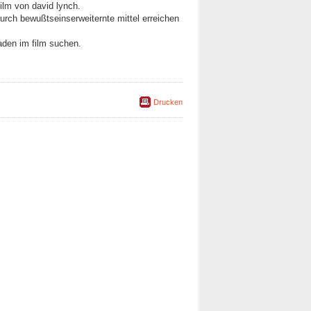
ilm von david lynch.
 durch bewußtseinserweiternte mittel erreichen
aden im film suchen.
Drucken