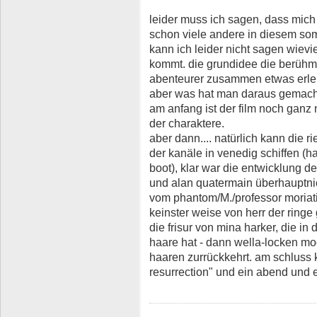
leider muss ich sagen, dass mich 
schon viele andere in diesem som
kann ich leider nicht sagen wiev
kommt. die grundidee die berühmtes
abenteurer zusammen etwas erlebe
aber was hat man daraus gemac
am anfang ist der film noch ganz n
der charaktere.
aber dann.... natürlich kann die 
der kanäle in venedig schiffen (ha
boot), klar war die entwicklung 
und alan quatermain überhauptni
vom phantom/M./professor moriati (
keinster weise von herr der ringe
die frisur von mina harker, die in
haare hat - dann wella-locken mod
haaren zurrückkehrt. am schluss
resurrection" und ein abend und e