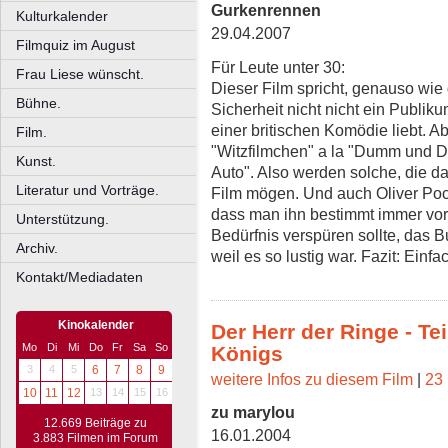
Gurkenrennen
Kulturkalender
29.04.2007
Filmquiz im August
Für Leute unter 30:
Frau Liese wünscht.
Dieser Film spricht, genauso wie
Bühne.
Sicherheit nicht nicht ein Publi
einer britischen Komödie liebt. Ab
Film.
"Witzfilmchen" a la "Dumm und D
Kunst.
Auto". Also werden solche, die 
Literatur und Vorträge.
Film mögen. Und auch Oliver Poch
dass man ihn bestimmt immer vo
Unterstützung.
Bedürfnis verspüren sollte, das 
Archiv.
weil es so lustig war. Fazit: Einf
Kontakt/Mediadaten
Kinokalender
Der Herr der Ringe - Te
Mo
Di
Mi
Do
Fr
Sa
So
Königs
3
4
5
6
7
8
9
weitere Infos zu diesem Film
|
23 
10
11
12
13
14
15
16
zu marylou
12.669 Beiträge zu
16.01.2004
3.883 Filmen im Forum