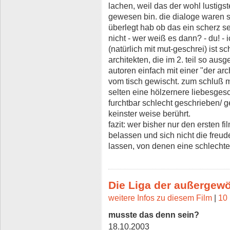
lachen, weil das der wohl lustigst
gewesen bin. die dialoge waren s
überlegt hab ob das ein scherz sei
nicht - wer weiß es dann? - du! - 
(natürlich mit mut-geschrei) ist s
architekten, die im 2. teil so au
autoren einfach mit einer "der ar
vom tisch gewischt. zum schluß m
selten eine hölzernere liebesges
furchtbar schlecht geschrieben/ g
keinster weise berührt.
fazit: wer bisher nur den ersten f
belassen und sich nicht die freu
lassen, von denen eine schlechter
Die Liga der außergew
weitere Infos zu diesem Film
|
10 
musste das denn sein?
18.10.2003