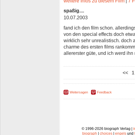
weitere Infos zu diesem Film
|
7 F
spaßig....
10.07.2003
fand ich den film schon. allerdin
von den special effects doch etw
wirklich sehr unrealistisch. doch
charme des ersten films rankommt
allererster güte, und ich werd i
<<
1
Weitersagen
Feedback
© 1996-2026 biograph Verlag |
biograph
|
choices
|
engels
und