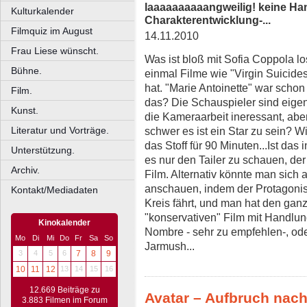
laaaaaaaaaangweilig! keine Ha
Kulturkalender
Charakterentwicklung-...
Filmquiz im August
14.11.2010
Frau Liese wünscht.
Was ist bloß mit Sofia Coppola lo
Bühne.
einmal Filme wie "Virgin Suicides
hat. "Marie Antoinette" war schon
Film.
das? Die Schauspieler sind eigent
Kunst.
die Kameraarbeit ineressant, abe
Literatur und Vorträge.
schwer es ist ein Star zu sein? Wi
das Stoff für 90 Minuten...Ist das
Unterstützung.
es nur den Tailer zu schauen, der
Archiv.
Film. Alternativ könnte man sich 
anschauen, indem der Protagonist
Kontakt/Mediadaten
Kreis fährt, und man hat den gan
"konservativen" Film mit Handlu
Kinokalender
Nombre - sehr zu empfehlen-, ode
Mo
Di
Mi
Do
Fr
Sa
So
Jarmush...
3
4
5
6
7
8
9
10
11
12
13
14
15
16
12.669 Beiträge zu
Avatar – Aufbruch nac
3.883 Filmen im Forum