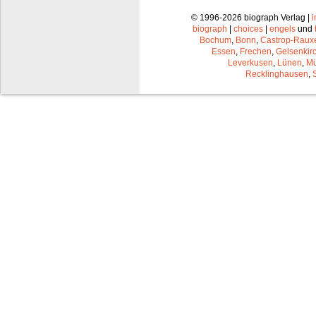
© 1996-2026 biograph Verlag |
biograph
|
choices
|
engels
und
Bochum
,
Bonn
,
Castrop-Raux
Essen
,
Frechen
,
Gelsenkir
Leverkusen
,
Lünen
,
Mü
Recklinghausen
,