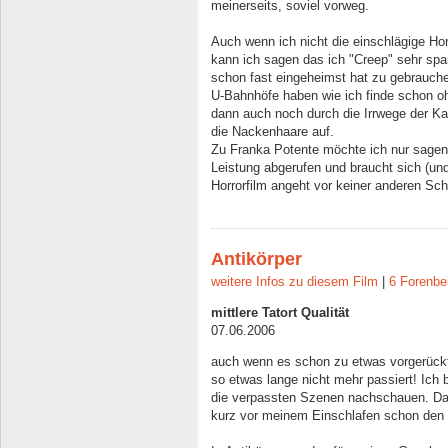
meinerseits, soviel vorweg.
Auch wenn ich nicht die einschlägige H
kann ich sagen das ich "Creep" sehr spa
schon fast eingeheimst hat zu gebrauch
U-Bahnhöfe haben wie ich finde schon o
dann auch noch durch die Irrwege der Kan
die Nackenhaare auf.
Zu Franka Potente möchte ich nur sagen, 
Leistung abgerufen und braucht sich (und
Horrorfilm angeht vor keiner anderen Sch
Antikörper
weitere Infos zu diesem Film
|
6 Forenbe
mittlere Tatort Qualität
07.06.2006
auch wenn es schon zu etwas vorgerückte
so etwas lange nicht mehr passiert! Ich
die verpassten Szenen nachschauen. Dab
kurz vor meinem Einschlafen schon den 