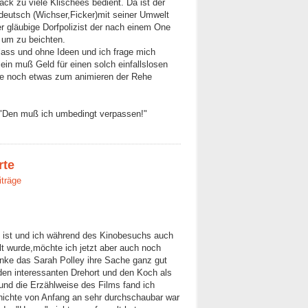
ck zu viele Klischees bedient. Da ist der
endeutsch (Wichser,Ficker)mit seiner Umwelt
r gläubige Dorfpolizist der nach einem One
t um zu beichten.
 blass und ohne Ideen und ich frage mich
ein muß Geld für einen solch einfallslosen
 noch etwas zum animieren der Rehe
o:"Den muß ich umbedingt verpassen!"
rte
iträge
 ist und ich während des Kinobesuchs auch
t wurde,möchte ich jetzt aber auch noch
enke das Sarah Polley ihre Sache ganz gut
 den interessanten Drehort und den Koch als
und die Erzählweise des Films fand ich
schichte von Anfang an sehr durchschaubar war