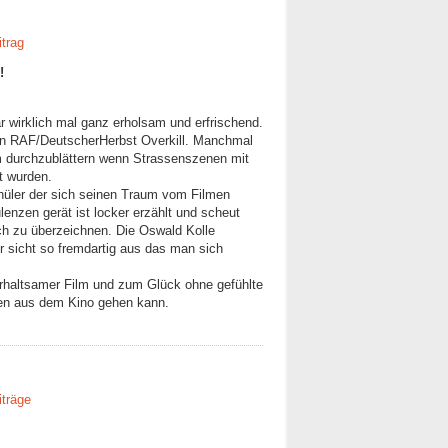
itrag
!
 wirklich mal ganz erholsam und erfrischend.
en RAF/DeutscherHerbst Overkill. Manchmal
m durchzublättern wenn Strassenszenen mit
t wurden.
üler der sich seinen Traum vom Filmen
lenzen gerät ist locker erzählt und scheut
ich zu überzeichnen. Die Oswald Kolle
 sicht so fremdartig aus das man sich
terhaltsamer Film und zum Glück ohne gefühlte
n aus dem Kino gehen kann.
iträge