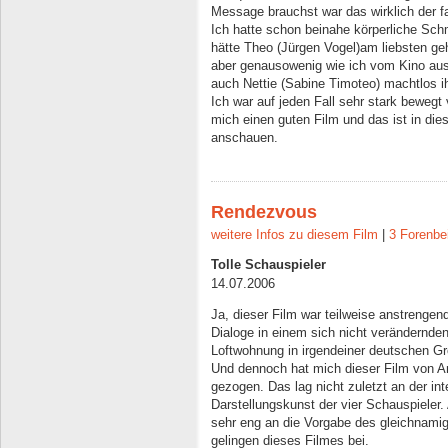
Message brauchst war das wirklich der fa
Ich hatte schon beinahe körperliche Sc
hätte Theo (Jürgen Vogel)am liebsten geh
aber genausowenig wie ich vom Kino au
auch Nettie (Sabine Timoteo) machtlos ih
Ich war auf jeden Fall sehr stark bewegt
mich einen guten Film und das ist in die
anschauen.
Rendezvous
weitere Infos zu diesem Film
|
3 Forenbe
Tolle Schauspieler
14.07.2006
Ja, dieser Film war teilweise anstrengend
Dialoge in einem sich nicht verändernde
Loftwohnung in irgendeiner deutschen Gr
Und dennoch hat mich dieser Film von A
gezogen. Das lag nicht zuletzt an der in
Darstellungskunst der vier Schauspieler
sehr eng an die Vorgabe des gleichnamig
gelingen dieses Filmes bei.