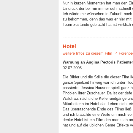
Nur in kurzen Momenten hat man den Ei
Eindruck der bei mir immer sehr schnell w
Ich würde mir wünschen in Zukunft noch
zu bekommen, denn das was er hier mit 
Team zustande gebracht hat ist wirklich
Hotel
weitere Infos zu diesem Film
|
4 Forenbe
Warnung an Angina Pectoris Patiente
02.07.2006
Die Bilder und die Stille die dieser Film l
ganze Spielzeit hinweg war ich unter Ho
passierte. Jessica Hausner spielt ganz h
Phobien Ihrer Zuschauer. Da ist der tief
Waldfrau, nächtliche Kellerrundgänge un
Mitarbeiterin im Hotel das Leben nicht e
Das überraschende Ende des Films ließ 
und ich brauchte eine Weile um mich von 
denke Hotel ist ein Film den man sich a
hat und auf die üblichen Genre Effekte v