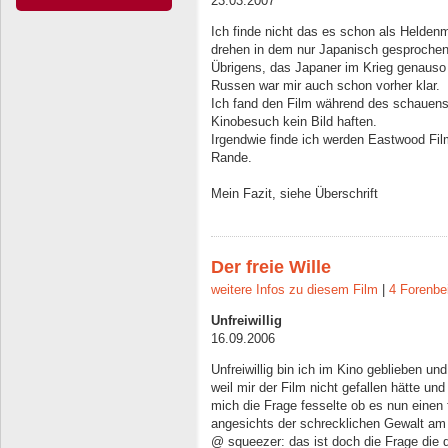
23.03.2007
Ich finde nicht das es schon als Heldenm
drehen in dem nur Japanisch gesprochen
Übrigens, das Japaner im Krieg genauso
Russen war mir auch schon vorher klar.
Ich fand den Film während des schauens
Kinobesuch kein Bild haften.
Irgendwie finde ich werden Eastwood Fi
Rande.
Mein Fazit, siehe Überschrift
Der freie Wille
weitere Infos zu diesem Film
|
4 Forenbe
Unfreiwillig
16.09.2006
Unfreiwillig bin ich im Kino geblieben u
weil mir der Film nicht gefallen hätte un
mich die Frage fesselte ob es nun einen f
angesichts der schrecklichen Gewalt am 
@ squeezer: das ist doch die Frage die d