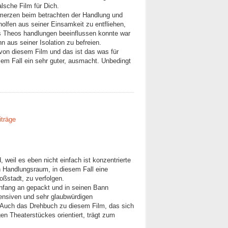
lsche Film für Dich.
hmerzen beim betrachten der Handlung und
olfen aus seiner Einsamkeit zu entfliehen,
s Theos handlungen beeinflussen konnte war
n aus seiner Isolation zu befreien.
 von diesem Film und das ist das was für
sem Fall ein sehr guter, ausmacht. Unbedingt
iträge
, weil es eben nicht einfach ist konzentrierte
n Handlungsraum, in diesem Fall eine
oßstadt, zu verfolgen.
nfang an gepackt und in seinen Bann
tensiven und sehr glaubwürdigen
. Auch das Drehbuch zu diesem Film, das sich
en Theaterstückes orientiert, trägt zum