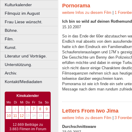
Kulturkalender
Pornorama
weitere Infos zu diesem Film
|
1 Forenbe
Filmquiz im August
Ich bin so wild auf deinen Rothemund
Frau Liese wünscht.
15.10.2007
Bühne.
So in das Ende der 60er abzutauchen war
Film.
Endlich mal abseits von dem ausufernd
hatte ich den Eindruck ein Familienalbu
Kunst.
Schaufensterauslagen und 17M`s gezeig
Literatur und Vorträge.
Die Geschichte um Benny den Polizeisch
erfüllen möchte und dabei in einige Turbu
Unterstützung.
sich nicht davor einige Charaktere deutl
Archiv.
Filmsequenzen nehmen sich aus heutiger
teilweise darüber wegschreien kann.
Kontakt/Mediadaten
Pornorama ist wie ich finde ein sehr un
Message nach dem man rundum zufriede
Kinokalender
Mo
Di
Mi
Do
Fr
Sa
So
3
4
5
6
7
8
9
Letters From Iwo Jima
10
11
12
13
14
15
16
weitere Infos zu diesem Film
|
3 Forenbe
12.669 Beiträge zu
Durchschnittsware
3.883 Filmen im Forum