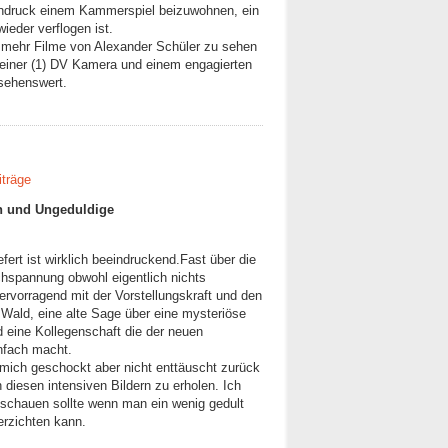
ndruck einem Kammerspiel beizuwohnen, ein
ieder verflogen ist.
 mehr Filme von Alexander Schüler zu sehen
einer (1) DV Kamera und einem engagierten
 sehenswert.
iträge
n und Ungeduldige
iefert ist wirklich beeindruckend.Fast über die
chspannung obwohl eigentlich nichts
ervorragend mit der Vorstellungskraft und den
e Wald, eine alte Sage über eine mysteriöse
d eine Kollegenschaft die der neuen
infach macht.
mich geschockt aber nicht enttäuscht zurück
diesen intensiven Bildern zu erholen. Ich
nschauen sollte wenn man ein wenig gedult
erzichten kann.