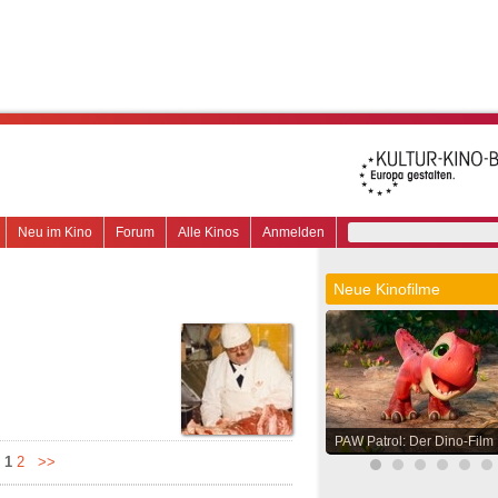
Neu im Kino
Forum
Alle Kinos
Anmelden
Neue Kinofilme
PAW Patrol: Der Dino-Film
1
2
>>