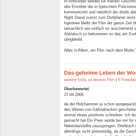
In Antikörper werden für meinen Geschma
alte Ermittler der in typischem Polizist
kommuniziert und natürlich der doofe abe
Night Stand zuerst zum Dorfpfarrer renn
Irgentwie bleibt der Film die ganze Zeit
tatsachlich wie einfach es anscheinend s
Abklatsch zu bekommen so das am Ende
übrigbleibt.
Alles in Allem, ein Film nach dem Mott
Das geheime Leben der Wo
weitere Infos zu diesem Film
|
6 Forenbe
Überbewertet
27.04.2006
da der Holzhammer ja schon ausgepackt
des öfteren von Gähnattacken geschüttel
einmal etwas positives schreiben. Ich d
gemacht hat.Ein Preis würde bei mir für
Nebendarsteller rausspringen. Drehbuch 
allerdings nicht preiswürdig, da die Ge