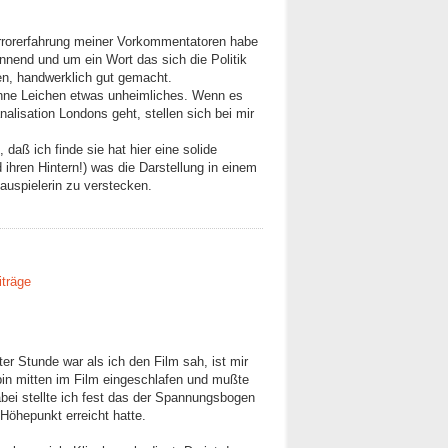
orrorerfahrung meiner Vorkommentatoren habe
nnend und um ein Wort das sich die Politik
en, handwerklich gut gemacht.
hne Leichen etwas unheimliches. Wenn es
alisation Londons geht, stellen sich bei mir
daß ich finde sie hat hier eine solide
 ihren Hintern!) was die Darstellung in einem
auspielerin zu verstecken.
iträge
r Stunde war als ich den Film sah, ist mir
 bin mitten im Film eingeschlafen und mußte
ei stellte ich fest das der Spannungsbogen
Höhepunkt erreicht hatte.