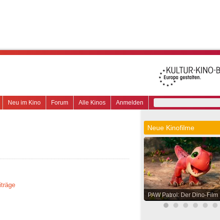
Neu im Kino
Forum
Alle Kinos
Anmelden
Neue Kinofilme
iträge
PAW Patrol: Der Dino-Film