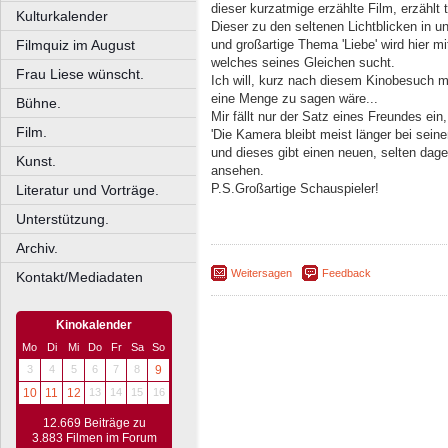
dieser kurzatmige erzählte Film, erzählt
Kulturkalender
Dieser zu den seltenen Lichtblicken in u
Filmquiz im August
und großartige Thema 'Liebe' wird hier 
welches seines Gleichen sucht.
Frau Liese wünscht.
Ich will, kurz nach diesem Kinobesuch mi
eine Menge zu sagen wäre...
Bühne.
Mir fällt nur der Satz eines Freundes ein
Film.
'Die Kamera bleibt meist länger bei seine
und dieses gibt einen neuen, selten da
Kunst.
ansehen.
P.S.Großartige Schauspieler!
Literatur und Vorträge.
Unterstützung.
Archiv.
Weitersagen
Feedback
Kontakt/Mediadaten
Kinokalender
Mo
Di
Mi
Do
Fr
Sa
So
3
4
5
6
7
8
9
10
11
12
13
14
15
16
12.669 Beiträge zu
3.883 Filmen im Forum