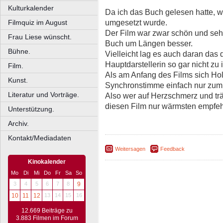
Kulturkalender
Da ich das Buch gelesen hatte, wo
umgesetzt wurde.
Filmquiz im August
Der Film war zwar schön und sehr 
Frau Liese wünscht.
Buch um Längen besser.
Bühne.
Vielleicht lag es auch daran das
Hauptdarstellerin so gar nicht zu 
Film.
Als am Anfang des Films sich Holl
Kunst.
Synchronstimme einfach nur zum 
Literatur und Vorträge.
Also wer auf Herzschmerz und tr
diesen Film nur wärmsten empfeh
Unterstützung.
Archiv.
Kontakt/Mediadaten
Weitersagen
Feedback
Kinokalender
Mo
Di
Mi
Do
Fr
Sa
So
3
4
5
6
7
8
9
10
11
12
13
14
15
16
12.669 Beiträge zu
3.883 Filmen im Forum