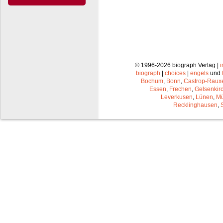
© 1996-2026 biograph Verlag |
biograph
|
choices
|
engels
und
Bochum
,
Bonn
,
Castrop-Raux
Essen
,
Frechen
,
Gelsenkir
Leverkusen
,
Lünen
,
Mü
Recklinghausen
,