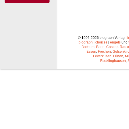
© 1996-2026 biograph Verlag |
biograph
|
choices
|
engels
und
Bochum
,
Bonn
,
Castrop-Raux
Essen
,
Frechen
,
Gelsenkir
Leverkusen
,
Lünen
,
Mü
Recklinghausen
,