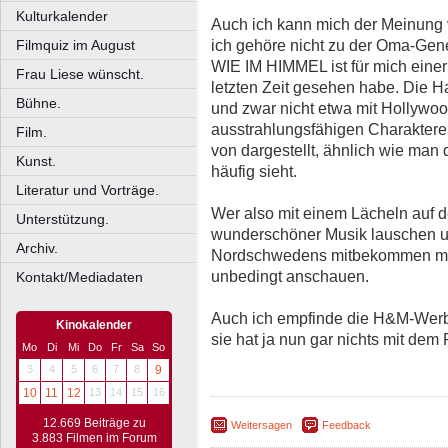
Kulturkalender
Auch ich kann mich der Meinung v
ich gehöre nicht zu der Oma-Gene
Filmquiz im August
WIE IM HIMMEL ist für mich einer 
Frau Liese wünscht.
letzten Zeit gesehen habe. Die H
Bühne.
und zwar nicht etwa mit Hollywoo
ausstrahlungsfähigen Charaktere
Film.
von
dargestellt, ähnlich wie man
Kunst.
häufig sieht.
Literatur und Vorträge.
Wer also mit einem Lächeln auf
Unterstützung.
wunderschöner Musik lauschen 
Archiv.
Nordschwedens mitbekommen möch
unbedingt anschauen.
Kontakt/Mediadaten
Auch ich empfinde die H&M-Werb
Kinokalender
sie hat ja nun gar nichts mit dem 
Mo
Di
Mi
Do
Fr
Sa
So
3
4
5
6
7
8
9
10
11
12
13
14
15
16
12.669 Beiträge zu
Weitersagen
Feedback
3.883 Filmen im Forum