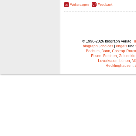
Weitersagen
Feedback
© 1996-2026 biograph Verlag |
biograph
|
choices
|
engels
und
Bochum
,
Bonn
,
Castrop-Raux
Essen
,
Frechen
,
Gelsenkir
Leverkusen
,
Lünen
,
Mü
Recklinghausen
,