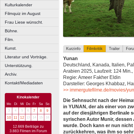
Kulturkalender
Filmquiz im August
Frau Liese wünscht.
Bühne.
Film.
Kunst.
Kurzinfo
Filmkritik
Trailer
For
Literatur und Vorträge.
Yunan
Deutschland, Kanada, Italien, Pal
Unterstützung.
Arabien 2025, Laufzeit: 124 Min.
Archiv.
Regie: Ameer Fakher Eldin
Kontakt/Mediadaten
Darsteller: Georges Khabbaz, H
>> immergutefilme.de/movies/yu
Kinokalender
Die Sehnsucht nach der Heimat
Mo
Di
Mi
Do
Fr
Sa
So
in YUNAN, der als einer von z
3
4
5
6
7
8
9
auf der diesjährigen Berlinale s
10
11
12
13
14
15
16
syrischen Autor Munir, dessen 
wurde. Doch kann er nun nicht
12.669 Beiträge zu
zurückkehren, was ihm so sehr 
3.883 Filmen im Forum