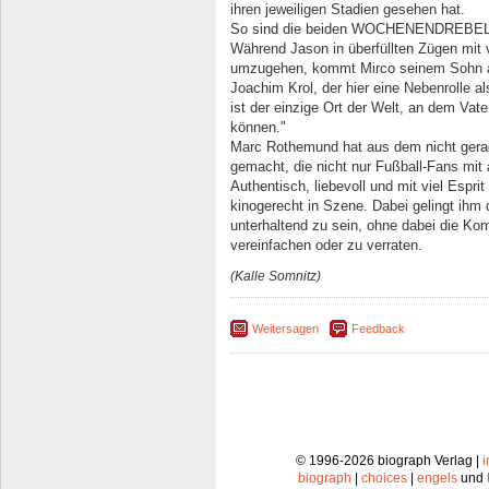
ihren jeweiligen Stadien gesehen hat.
So sind die beiden WOCHENENDREBELL
Während Jason in überfüllten Zügen mit v
umzugehen, kommt Mirco seinem Sohn a
Joachim Krol, der hier eine Nebenrolle al
ist der einzige Ort der Welt, an dem Vat
können."
Marc Rothemund hat aus dem nicht gerad
gemacht, die nicht nur Fußball-Fans mit 
Authentisch, liebevoll und mit viel Esprit
kinogerecht in Szene. Dabei gelingt ihm
unterhaltend zu sein, ohne dabei die K
vereinfachen oder zu verraten.
(Kalle Somnitz)
Weitersagen
Feedback
© 1996-2026 biograph Verlag |
biograph
|
choices
|
engels
und