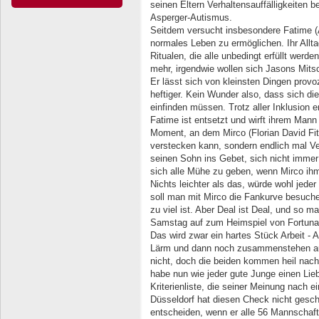
seinen Eltern Verhaltensauffälligkeiten b
Asperger-Autismus.
Seitdem versucht insbesondere Fatime (A
normales Leben zu ermöglichen. Ihr Allta
Ritualen, die alle unbedingt erfüllt werd
mehr, irgendwie wollen sich Jasons Mitsc
Er lässt sich von kleinsten Dingen prov
heftiger. Kein Wunder also, dass sich die
einfinden müssen. Trotz aller Inklusion e
Fatime ist entsetzt und wirft ihrem Mann
Moment, an dem Mirco (Florian David Fitz
verstecken kann, sondern endlich mal 
seinen Sohn ins Gebet, sich nicht immer
sich alle Mühe zu geben, wenn Mirco ihm h
Nichts leichter als das, würde wohl jede
soll man mit Mirco die Fankurve besuch
zu viel ist. Aber Deal ist Deal, und so
Samstag auf zum Heimspiel von Fortuna
Das wird zwar ein hartes Stück Arbeit -
Lärm und dann noch zusammenstehen auf
nicht, doch die beiden kommen heil nac
habe nun wie jeder gute Junge einen Lieb
Kriterienliste, die seiner Meinung nach e
Düsseldorf hat diesen Check nicht geschaf
entscheiden, wenn er alle 56 Mannschaften