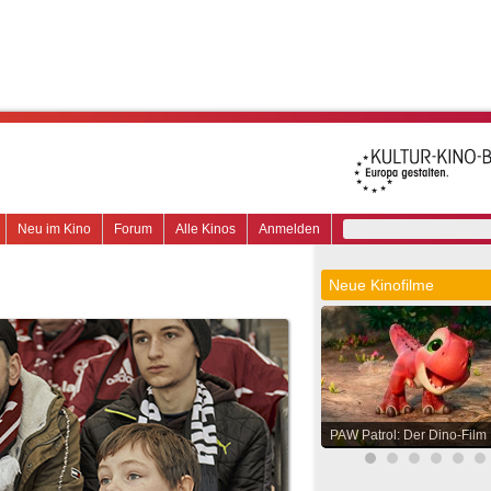
Neu im Kino
Forum
Alle Kinos
Anmelden
Neue Kinofilme
PAW Patrol: Der Dino-Film