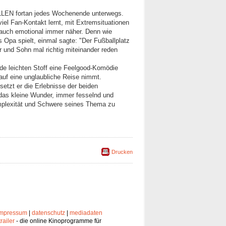
EN fortan jedes Wochenende unterwegs.
iel Fan-Kontakt lernt, mit Extremsituationen
uch emotional immer näher. Denn wie
s Opa spielt, einmal sagte: "Der Fußballplatz
er und Sohn mal richtig miteinander reden
e leichten Stoff eine Feelgood-Komödie
auf eine unglaubliche Reise nimmt.
 setzt er die Erlebnisse der beiden
 das kleine Wunder, immer fesselnd und
omplexität und Schwere seines Thema zu
Drucken
impressum
|
datenschutz
|
mediadaten
trailer
- die online Kinoprogramme für