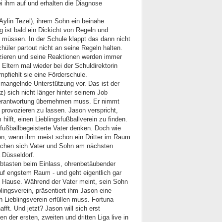
ei ihm auf und erhalten die Diagnose
ylin Tezel), ihrem Sohn ein beinahe
g ist bald ein Dickicht von Regeln und
en müssen. In der Schule klappt das dann nicht
hüler partout nicht an seine Regeln halten.
ozieren und seine Reaktionen werden immer
 Eltern mal wieder bei der Schuldirektorin
mpfiehlt sie eine Förderschule.
 mangelnde Unterstützung vor. Das ist der
) sich nicht länger hinter seinem Job
Verantwortung übernehmen muss. Er nimmt
 provozieren zu lassen. Jason verspricht,
ilft, einen Lieblingsfußballverein zu finden.
r fußballbegeisterte Vater denken. Doch wie
en, wenn ihm meist schon ein Dritter im Raum
 machen sich Vater und Sohn am nächsten
 Düsseldorf.
 Abtasten beim Einlass, ohrenbetäubender
 engstem Raum - und geht eigentlich gar
h Hause. Während der Vater meint, sein Sohn
lingsverein, präsentiert ihm Jason eine
in Lieblingsverein erfüllen muss. Fortuna
ft. Und jetzt? Jason will sich erst
 der ersten, zweiten und dritten Liga live in