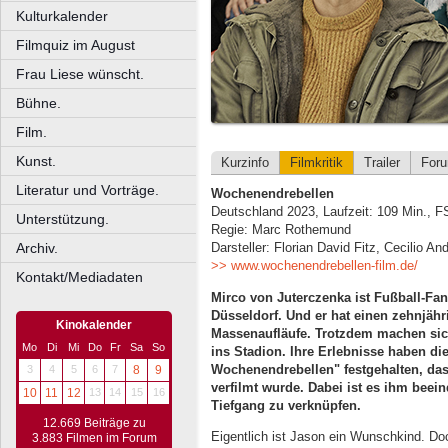
Kulturkalender
Filmquiz im August
Frau Liese wünscht.
Bühne.
Film.
Kunst.
Kurzinfo
Filmkritik
Trailer
For
Literatur und Vorträge.
Wochenendrebellen
Deutschland 2023, Laufzeit: 109 Min., F
Unterstützung.
Regie: Marc Rothemund
Archiv.
Darsteller: Florian David Fitz, Cecilio An
>> www.wochenendrebellen-film.de/
Kontakt/Mediadaten
Mirco von Juterczenka ist Fußball-Fan
Düsseldorf. Und er hat einen zehnjähr
Kinokalender
Massenaufläufe. Trotzdem machen si
Mo
Di
Mi
Do
Fr
Sa
So
ins Stadion. Ihre Erlebnisse haben di
Wochenendrebellen" festgehalten, da
3
4
5
6
7
8
9
verfilmt wurde. Dabei ist es ihm bee
10
11
12
13
14
15
16
Tiefgang zu verknüpfen.
12.669 Beiträge zu
Eigentlich ist Jason ein Wunschkind. Doc
3.883 Filmen im Forum