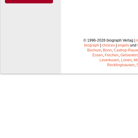
© 1996-2026 biograph Verlag |
biograph
|
choices
|
engels
und
Bochum
,
Bonn
,
Castrop-Raux
Essen
,
Frechen
,
Gelsenkir
Leverkusen
,
Lünen
,
Mü
Recklinghausen
,