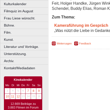
Feit, Holger Handke, Jürgen W
Kulturkalender
Schendel, Buddy Elias, Roman K
Filmquiz im August
Zum Thema:
Frau Liese wünscht.
Kameraführung im Gespräch
Bühne.
„Was nützt die Liebe in Gedank
Film.
Kunst.
Weitersagen
Feedback
Literatur und Vorträge.
Unterstützung.
Archiv.
Kontakt/Mediadaten
Kinokalender
Mo
Di
Mi
Do
Fr
Sa
So
3
4
5
6
7
8
9
10
11
12
13
14
15
16
12.669 Beiträge zu
3.883 Filmen im Forum