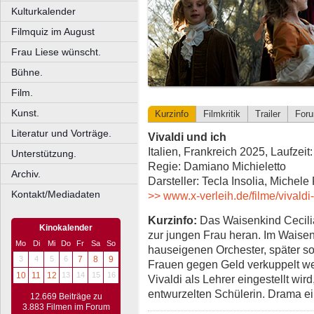
Kulturkalender
Filmquiz im August
Frau Liese wünscht.
Bühne.
Film.
Kunst.
Kurzinfo
Filmkritik
Trailer
For
Literatur und Vorträge.
Vivaldi und ich
Italien, Frankreich 2025, Laufzeit
Unterstützung.
Regie: Damiano Michieletto
Archiv.
Darsteller: Tecla Insolia, Michele
Kontakt/Mediadaten
>> www.x-verleih.de/filme/vivaldi
Kurzinfo:
Das Waisenkind Cecilia
Kinokalender
zur jungen Frau heran. Im Waisenh
Mo
Di
Mi
Do
Fr
Sa
So
hauseigenen Orchester, später so
3
4
5
6
7
8
9
Frauen gegen Geld verkuppelt we
10
11
12
13
14
15
16
Vivaldi als Lehrer eingestellt wir
entwurzelten Schülerin. Drama ei
12.669 Beiträge zu
3.883 Filmen im Forum