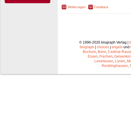
Weitersagen
Feedback
© 1996-2026 biograph Verlag |
biograph
|
choices
|
engels
und
Bochum
,
Bonn
,
Castrop-Raux
Essen
,
Frechen
,
Gelsenkir
Leverkusen
,
Lünen
,
Mü
Recklinghausen
,