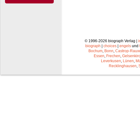
© 1996-2026 biograph Verlag |
biograph
|
choices
|
engels
und
Bochum
,
Bonn
,
Castrop-Raux
Essen
,
Frechen
,
Gelsenkir
Leverkusen
,
Lünen
,
Mü
Recklinghausen
,