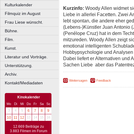
Kulturkalender
Kurzinfo:
Woody Allen widmet sic
Filmquiz im August
Liebe in allerlei Facetten. Zwei A
lebt spontan, die andere eher ge
Frau Liese wünscht.
(Lebens-)Künstler Juan Antonio 
Bühne.
(Penélope Cruz) hat in dem Tech
mitzureden. Woody Allen zeigt si
Film.
emotional intelligenten Schubla
Kunst.
Hobbypsychologie und Analysen i
Literatur und Vorträge.
Dabei liefert er Alternativen un
Sachen Liebe  aber das Patentre
Unterstützung.
Archiv.
Weitersagen
Feedback
Kontakt/Mediadaten
Kinokalender
Mo
Di
Mi
Do
Fr
Sa
So
3
4
5
6
7
8
9
10
11
12
13
14
15
16
12.669 Beiträge zu
3.883 Filmen im Forum