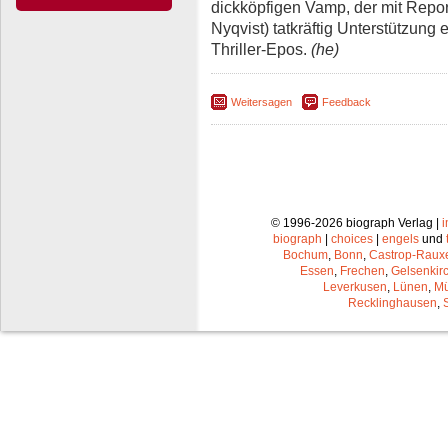
dickköpfigen Vamp, der mit Repor
Nyqvist) tatkräftig Unterstützung
Thriller-Epos.
(he)
Weitersagen
Feedback
© 1996-2026 biograph Verlag |
biograph
|
choices
|
engels
und
Bochum
,
Bonn
,
Castrop-Raux
Essen
,
Frechen
,
Gelsenkir
Leverkusen
,
Lünen
,
Mü
Recklinghausen
,