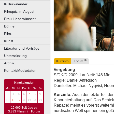
Kulturkalender
Filmquiz im August
Frau Liese wünscht.
Bühne.
Film.
Kunst.
Literatur und Vorträge.
Unterstützung.
(3)
Kurzinfo
Forum
Archiv.
Vergebung
Kontakt/Mediadaten
S/DK/D 2009, Laufzeit: 146 Min.
Regie: Daniel Alfredson
Kinokalender
Darsteller: Michael Nyqvist, No
Mo
Di
Mi
Do
Fr
Sa
So
Kurzinfo:
Auch der letzte Teil de
3
4
5
6
7
8
9
Kinounterhaltung auf: Das Schic
10
11
12
13
14
15
16
Rapace) meint es vorerst weiterhin
12.669 Beiträge zu
nordischen Welt spinnen ein gefä
3.883 Filmen im Forum