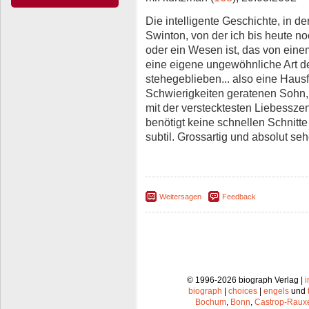
Die intelligente Geschichte, in de
Swinton, von der ich bis heute no
oder ein Wesen ist, das von ein
eine eigene ungewöhnliche Art de
stehegeblieben... also eine Hausfra
Schwierigkeiten geratenen Sohn, s
mit der verstecktesten Liebesszen
benötigt keine schnellen Schnitt
subtil. Grossartig und absolut se
Weitersagen
Feedback
© 1996-2026 biograph Verlag |
biograph
|
choices
|
engels
und
Bochum
,
Bonn
,
Castrop-Raux