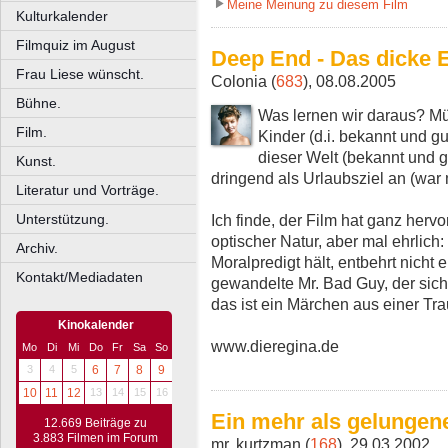
Meine Meinung zu diesem Film
Kulturkalender
Filmquiz im August
Deep End - Das dicke
Frau Liese wünscht.
Colonia (
683
), 08.08.2005
Bühne.
Was lernen wir daraus? Mü
Film.
Kinder (d.i. bekannt und gu
dieser Welt (bekannt und g
Kunst.
dringend als Urlaubsziel an (war 
Literatur und Vorträge.
Ich finde, der Film hat ganz her
Unterstützung.
optischer Natur, aber mal ehrlich:
Archiv.
Moralpredigt hält, entbehrt nicht
Kontakt/Mediadaten
gewandelte Mr. Bad Guy, der sich l
das ist ein Märchen aus einer Tra
Kinokalender
www.dieregina.de
Mo
Di
Mi
Do
Fr
Sa
So
3
4
5
6
7
8
9
10
11
12
13
14
15
16
Ein mehr als gelungen
12.669 Beiträge zu
3.883 Filmen im Forum
mr. kurtzman (
168
), 29.03.2002