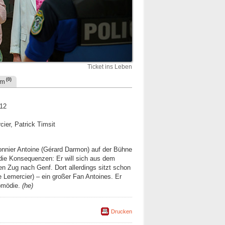
Ticket ins Leben
(0)
um
 12
cier, Patrick Timsit
nnier Antoine (Gérard Darmon) auf der Bühne
 die Konsequenzen: Er will sich aus dem
n Zug nach Genf. Dort allerdings sitzt schon
ie Lemercier) – ein großer Fan Antoines. Er
Komödie.
(he)
Drucken