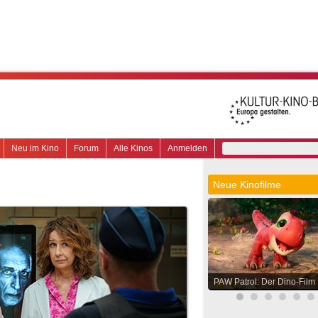
Neu im Kino
Forum
Alle Kinos
Anmelden
Neue Kinofilme
PAW Patrol: Der Dino-Film