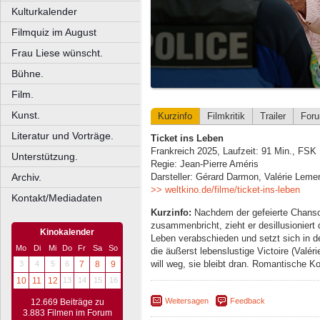
Kulturkalender
Filmquiz im August
Frau Liese wünscht.
Bühne.
Film.
Kunst.
Kurzinfo
Filmkritik
Trailer
For
Literatur und Vorträge.
Ticket ins Leben
Frankreich 2025, Laufzeit: 91 Min., FSK
Unterstützung.
Regie: Jean-Pierre Améris
Archiv.
Darsteller: Gérard Darmon, Valérie Lemer
>> weltkino.de/filme/ticket-ins-leben
Kontakt/Mediadaten
Kurzinfo:
Nachdem der gefeierte Chanso
zusammenbricht, zieht er desillusioniert
Kinokalender
Leben verabschieden und setzt sich in de
Mo
Di
Mi
Do
Fr
Sa
So
die äußerst lebenslustige Victoire (Valér
will weg, sie bleibt dran. Romantische 
3
4
5
6
7
8
9
10
11
12
13
14
15
16
Weitersagen
Feedback
12.669 Beiträge zu
3.883 Filmen im Forum